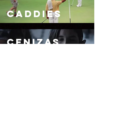
CADDIES
CENIZAS
IRMA
EL HOMBRE
MUERTO